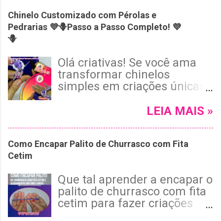
Chinelo Customizado com Pérolas e
Pedrarias 💜🪻Passo a Passo Completo! 💜
🪻
Olá criativas! Se você ama
transformar chinelos
simples em criações únicas
e cheias de estilo, vai adorar
o tutorial de hoje! Neste
LEIA MAIS »
passo a passo completo, vou
te mostrar como customizar
Como Encapar Palito de Churrasco com Fita
um chinelo Havaianas roxo
Cetim
usando pérolas, cristais e
pedrarias, com um
Que tal aprender a encapar o
acabamento invisível e tema
palito de churrasco com fita
floral encantador. 😉 Leia
cetim para fazer criações
mais e confira!
artesanais e de