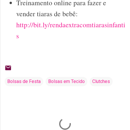
Treinamento online para fazer e
vender tiaras de bebê:
http://bit.ly/rendaextracomtiarasinfanti
s
Bolsas de Festa
Bolsas em Tecido
Clutches
C
o
m
e
n