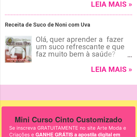
customização bem
LEIA MAIS »
estilosas? Leia mais e
confira o passo a passo com
Receita de Suco de Noni com Uva
o palito encapado dos dois
lados 😉 !
Olá, quer aprender a fazer
um suco refrescante e que
faz muito bem à saúde?
Então confira esta receita de
suco de noni com uva bem
LEIA MAIS »
saboroso e fácil de fazer!
Leia mais, assista o vídeo e
aproveite bem essa dica.