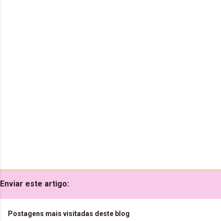
t
á
r
i
o
s
Enviar este artigo:
Postagens mais visitadas deste blog