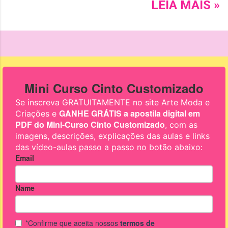
havaianas Slim de três tiras
LEIA MAIS »
super delicada, com tema
floral e um excelente
acabamento.😉 Leia mais e
confira!