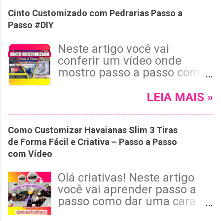
te mostrar como customizar
Cinto Customizado com Pedrarias Passo a
um chinelo Havaianas roxo
Passo #DIY
usando pérolas, cristais e
pedrarias, com um
Neste artigo você vai
acabamento invisível e tema
conferir um vídeo onde
floral encantador. 😉 Leia
mostro passo a passo como
mais e confira!
fazer um Cinto Customizado
com Pedrarias para dar
LEIA MAIS »
Aquele Toque de Glamour ao
Seu Look! Se você ama
Como Customizar Havaianas Slim 3 Tiras
customizar e personalizar
de Forma Fácil e Criativa – Passo a Passo
acessórios para dar um
com Vídeo
toque exclusivo às suas
roupas, esse tutorial é para
Olá criativas! Neste artigo
você! 😉 Leia mais e confira!
você vai aprender passo a
passo como dar uma cara
personalizada em uma