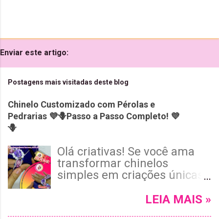
Enviar este artigo:
Postagens mais visitadas deste blog
Chinelo Customizado com Pérolas e
Pedrarias 💜🪻Passo a Passo Completo! 💜
🪻
Olá criativas! Se você ama
transformar chinelos
simples em criações únicas
e cheias de estilo, vai adorar
o tutorial de hoje! Neste
LEIA MAIS »
passo a passo completo, vou