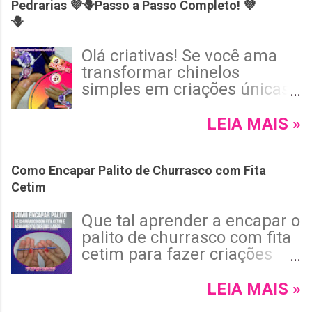
Pedrarias 💜🪻Passo a Passo Completo! 💜
🪻
Olá criativas! Se você ama
transformar chinelos
simples em criações únicas
e cheias de estilo, vai adorar
o tutorial de hoje! Neste
LEIA MAIS »
passo a passo completo, vou
te mostrar como customizar
Como Encapar Palito de Churrasco com Fita
um chinelo Havaianas roxo
Cetim
usando pérolas, cristais e
pedrarias, com um
Que tal aprender a encapar o
acabamento invisível e tema
palito de churrasco com fita
floral encantador. 😉 Leia
cetim para fazer criações
mais e confira!
artesanais e de
customização bem
LEIA MAIS »
estilosas? Leia mais e