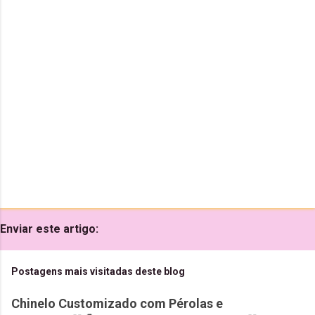
á
r
i
o
s
Enviar este artigo:
Postagens mais visitadas deste blog
Chinelo Customizado com Pérolas e