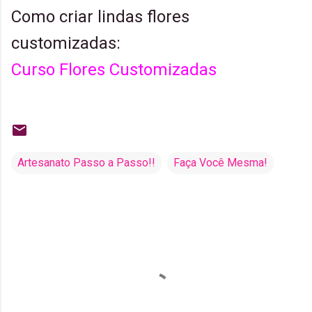
Como criar lindas flores
customizadas:
Curso Flores Customizadas
Artesanato Passo a Passo!!
Faça Você Mesma!
C
o
m
e
n
t