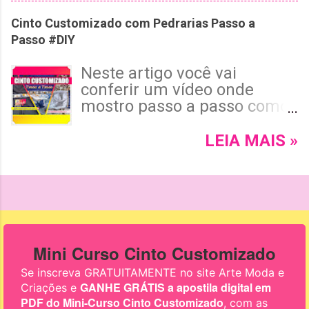
confira o passo a passo com
Cinto Customizado com Pedrarias Passo a
o palito encapado dos dois
Passo #DIY
lados 😉 !
Neste artigo você vai
conferir um vídeo onde
mostro passo a passo como
fazer um Cinto Customizado
com Pedrarias para dar
LEIA MAIS »
Aquele Toque de Glamour ao
Seu Look! Se você ama
customizar e personalizar
acessórios para dar um
toque exclusivo às suas
roupas, esse tutorial é para
você! 😉 Leia mais e confira!