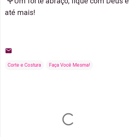
🌹Um forte abraço, fique com Deus e
até mais!
Corte e Costura
Faça Você Mesma!
C
o
m
e
n
t
á