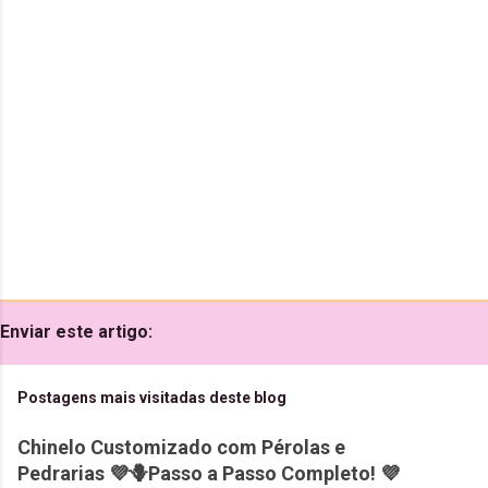
r
i
o
s
Enviar este artigo:
Postagens mais visitadas deste blog
Chinelo Customizado com Pérolas e
Pedrarias 💜🪻Passo a Passo Completo! 💜