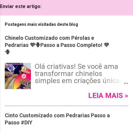
Enviar este artigo:
Postagens mais visitadas deste blog
Chinelo Customizado com Pérolas e
Pedrarias 💜🪻Passo a Passo Completo! 💜
🪻
Olá criativas! Se você ama
transformar chinelos
simples em criações únicas
e cheias de estilo, vai adorar
o tutorial de hoje! Neste
LEIA MAIS »
passo a passo completo, vou
te mostrar como customizar
Cinto Customizado com Pedrarias Passo a
um chinelo Havaianas roxo
Passo #DIY
usando pérolas, cristais e
pedrarias, com um