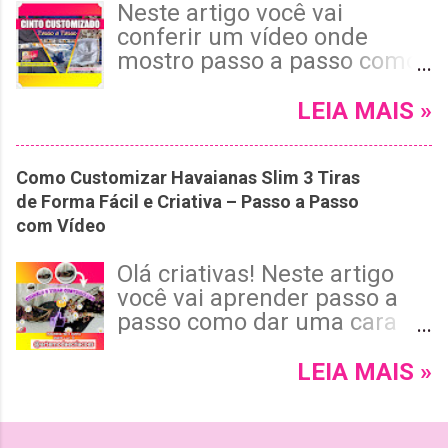
Neste artigo você vai
acabamento invisível e tema
conferir um vídeo onde
floral encantador. 😉 Leia
mostro passo a passo como
mais e confira!
fazer um Cinto Customizado
com Pedrarias para dar
LEIA MAIS »
Aquele Toque de Glamour ao
Seu Look! Se você ama
Como Customizar Havaianas Slim 3 Tiras
customizar e personalizar
de Forma Fácil e Criativa – Passo a Passo
acessórios para dar um
com Vídeo
toque exclusivo às suas
roupas, esse tutorial é para
Olá criativas! Neste artigo
você! 😉 Leia mais e confira!
você vai aprender passo a
passo como dar uma cara
personalizada em uma
havaianas Slim de três tiras
LEIA MAIS »
super delicada, com tema
floral e um excelente
acabamento.😉 Leia mais e