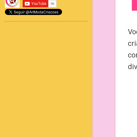
Vo
cr
co
di