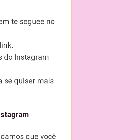
uem te seguee no
ink.
s do Instagram
a se quiser mais
Instagram
endamos que você