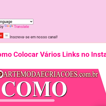
 by
Translate
Inscreva-se em nosso canal!
mo Colocar Vários Links no Ins