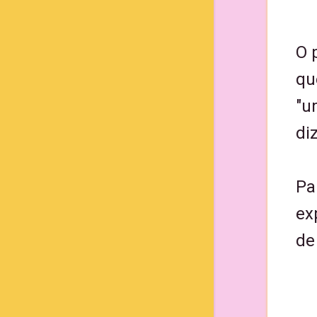
O 
qu
"u
di
Pa
ex
de