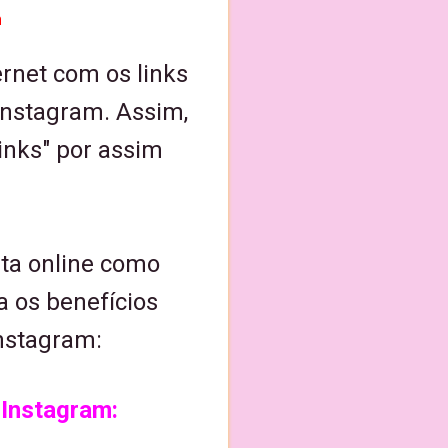
m
ernet com os links
Instagram. Assim,
links" por assim
nta online como
a os benefícios
Instagram:
 Instagram: