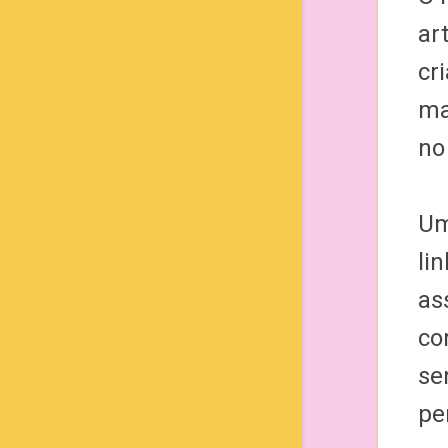
ar
cr
ma
no 
Um
li
as
co
se
pe