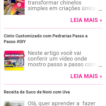
transformar chinelos
simples em criações únicas
e cheias de estilo, vai adorar
o tutorial de hoje! Neste
LEIA MAIS »
passo a passo completo, vou
te mostrar como customizar
Cinto Customizado com Pedrarias Passo a
um chinelo Havaianas roxo
Passo #DIY
usando pérolas, cristais e
pedrarias, com um
Neste artigo você vai
acabamento invisível e tema
conferir um vídeo onde
floral encantador. 😉 Leia
mostro passo a passo como
mais e confira!
fazer um Cinto Customizado
com Pedrarias para dar
LEIA MAIS »
Aquele Toque de Glamour ao
Seu Look! Se você ama
Receita de Suco de Noni com Uva
customizar e personalizar
acessórios para dar um
Olá, quer aprender a fazer
toque exclusivo às suas