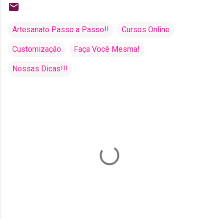
Artesanato Passo a Passo!!
Cursos Online
Customização
Faça Você Mesma!
Nossas Dicas!!!
C
o
m
e
n
t
á
r
i
o