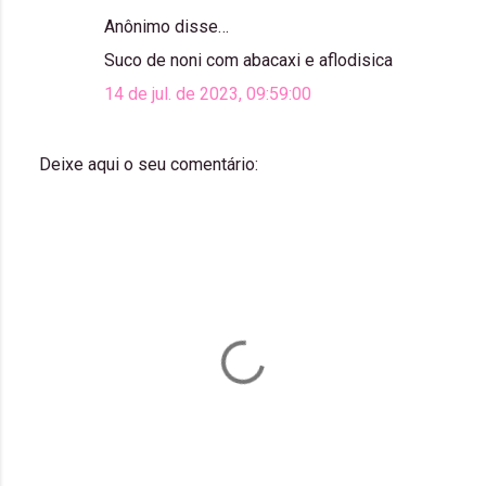
Anônimo disse…
C
Suco de noni com abacaxi e aflodisica
o
14 de jul. de 2023, 09:59:00
m
e
n
Deixe aqui o seu comentário:
P
t
o
á
s
t
r
a
i
r
o
u
m
s
c
o
m
e
n
t
á