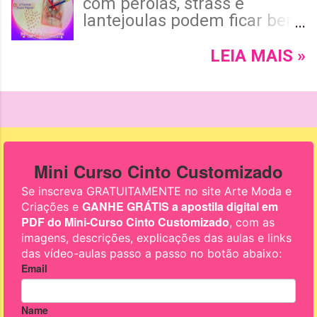
com pérolas, strass e
lantejoulas podem ficar bem
mais práticos utilizando um
Pega Pérolas ou Pega
LEIA MAIS »
Strass? Isso mesmo! Leia
mais e confira como fazer
estes pega pérolas de duas
formas diferentes e bem
fáceis, ok?! !