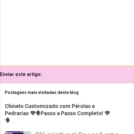
r
i
o
Enviar este artigo:
Postagens mais visitadas deste blog
Chinelo Customizado com Pérolas e
Pedrarias 💜🪻Passo a Passo Completo! 💜
🪻