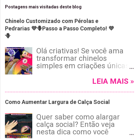
Postagens mais visitadas deste blog
Chinelo Customizado com Pérolas e
Pedrarias 💜🪻Passo a Passo Completo! 💜
🪻
Olá criativas! Se você ama
transformar chinelos
simples em criações únicas
e cheias de estilo, vai adorar
o tutorial de hoje! Neste
LEIA MAIS »
passo a passo completo, vou
te mostrar como customizar
Como Aumentar Largura de Calça Social
um chinelo Havaianas roxo
usando pérolas, cristais e
Quer saber como alargar
pedrarias, com um
calça social? Então veja
acabamento invisível e tema
nesta dica como você
floral encantador. 😉 Leia