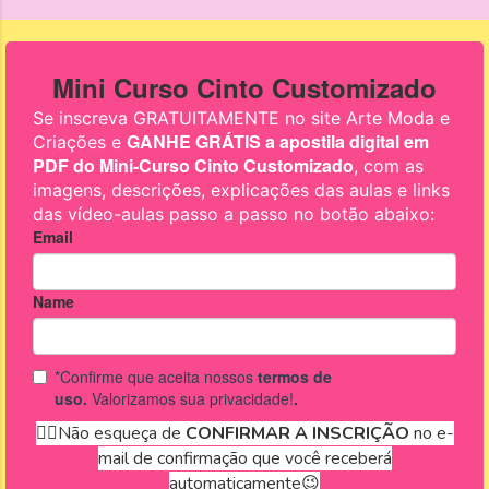
formas diferentes e bem
fáceis, ok?! !