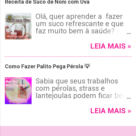
Receita de Suco de Noni com Uva
um chinelo Havaianas roxo
usando pérolas, cristais e
Olá, quer aprender a fazer
pedrarias, com um
um suco refrescante e que
acabamento invisível e tema
faz muito bem à saúde?
floral encantador. 😉 Leia
Então confira esta receita de
mais e confira!
suco de noni com uva bem
LEIA MAIS »
saboroso e fácil de fazer!
Leia mais, assista o vídeo e
Como Fazer Palito Pega Pérola 💡
aproveite bem essa dica.
Sabia que seus trabalhos
com pérolas, strass e
lantejoulas podem ficar bem
mais práticos utilizando um
Pega Pérolas ou Pega
LEIA MAIS »
Strass? Isso mesmo! Leia
mais e confira como fazer
estes pega pérolas de duas