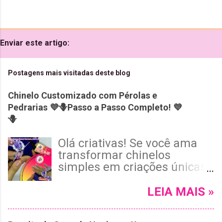
Enviar este artigo:
Postagens mais visitadas deste blog
Chinelo Customizado com Pérolas e
Pedrarias 💜🪻Passo a Passo Completo! 💜
🪻
Olá criativas! Se você ama
transformar chinelos
simples em criações únicas
e cheias de estilo, vai adorar
o tutorial de hoje! Neste
LEIA MAIS »
passo a passo completo, vou
te mostrar como customizar