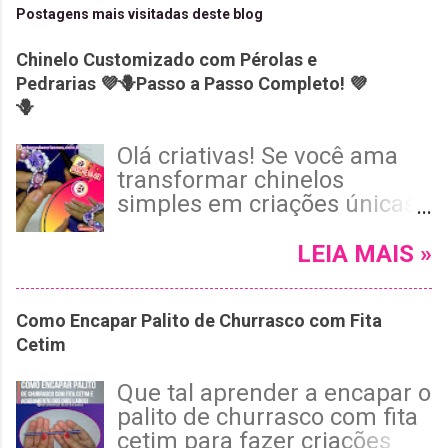
Postagens mais visitadas deste blog
Chinelo Customizado com Pérolas e
Pedrarias 💜🪻Passo a Passo Completo! 💜
🪻
Olá criativas! Se você ama
transformar chinelos
simples em criações únicas
e cheias de estilo, vai adorar
o tutorial de hoje! Neste
LEIA MAIS »
passo a passo completo, vou
te mostrar como customizar
Como Encapar Palito de Churrasco com Fita
um chinelo Havaianas roxo
Cetim
usando pérolas, cristais e
pedrarias, com um
Que tal aprender a encapar o
acabamento invisível e tema
palito de churrasco com fita
floral encantador. 😉 Leia
cetim para fazer criações
mais e confira!