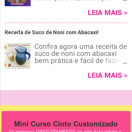
artesanais e de
customização bem
LEIA MAIS »
estilosas? Leia mais e
confira o passo a passo com
Receita de Suco de Noni com Abacaxi!
o palito encapado dos dois
lados 😉 !
Confira agora uma receita de
suco de noni com abacaxi
bem prática e fácil de fazer
para tomar de vez em
quando e saborear um suco
LEIA MAIS »
gostoso e bem nutritivo suco
natural. Confira a receita e
assista no vídeo em poucos
minutos mostra como fazer
esse suco sem as sementes
do noni.