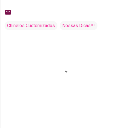
Chinelos Customizados
Nossas Dicas!!!
C
o
m
e
n
t
á
r
i
o
s