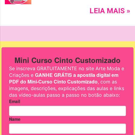
lindos modelos de chinelos
decorados, customizados
LEIA MAIS »
com pérolas e pedrarias
coloridas. Leia mais e não
perca a novidade!