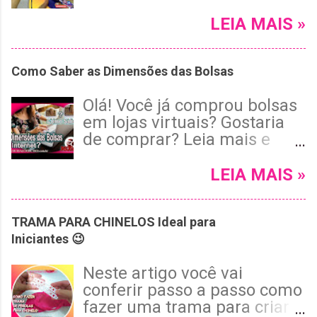
e cheias de estilo, vai adorar
o tutorial de hoje! Neste
LEIA MAIS »
passo a passo completo, vou
te mostrar como customizar
Como Saber as Dimensões das Bolsas
um chinelo Havaianas roxo
usando pérolas, cristais e
Olá! Você já comprou bolsas
pedrarias, com um
em lojas virtuais? Gostaria
acabamento invisível e tema
de comprar? Leia mais e
floral encantador. 😉 Leia
confira um vídeo com 3
mais e confira!
super dicas para que as
LEIA MAIS »
suas compras online de
bolsas sejam ainda mais
TRAMA PARA CHINELOS Ideal para
bem sucedidas, junto com
Iniciantes 😉
uma ilustração especial que
te ajudará a visualizar estas
Neste artigo você vai
medidas!
conferir passo a passo como
fazer uma trama para criar