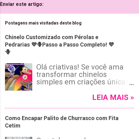
Enviar este artigo:
Postagens mais visitadas deste blog
Chinelo Customizado com Pérolas e
Pedrarias 💜🪻Passo a Passo Completo! 💜
🪻
Olá criativas! Se você ama
transformar chinelos
simples em criações únicas
e cheias de estilo, vai adorar
o tutorial de hoje! Neste
LEIA MAIS »
passo a passo completo, vou
te mostrar como customizar
Como Encapar Palito de Churrasco com Fita
um chinelo Havaianas roxo
Cetim
usando pérolas, cristais e
pedrarias, com um