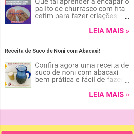
Que tal aprender a encapar o
acabamento invisível e tema
palito de churrasco com fita
floral encantador. 😉 Leia
cetim para fazer criações
mais e confira!
artesanais e de
customização bem
LEIA MAIS »
estilosas? Leia mais e
confira o passo a passo com
Receita de Suco de Noni com Abacaxi!
o palito encapado dos dois
lados 😉 !
Confira agora uma receita de
suco de noni com abacaxi
bem prática e fácil de fazer
para tomar de vez em
quando e saborear um suco
LEIA MAIS »
gostoso e bem nutritivo suco
natural. Confira a receita e
assista no vídeo em poucos
minutos mostra como fazer
esse suco sem as sementes